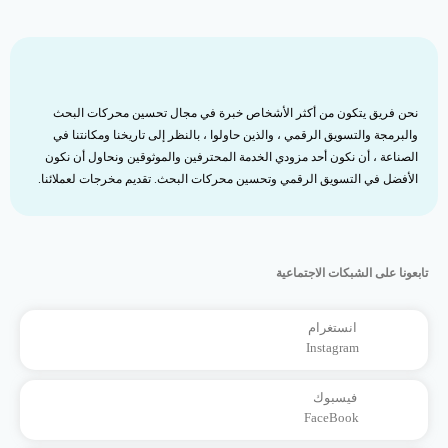
نحن فريق يتكون من أكثر الأشخاص خبرة في مجال تحسين محركات البحث
والبرمجة والتسويق الرقمي ، والذين حاولوا ، بالنظر إلى تاريخنا ومكانتنا في
الصناعة ، أن نكون أحد مزودي الخدمة المحترفين والموثوقين ونحاول أن نكون
الأفضل في التسويق الرقمي وتحسين محركات البحث. تقديم مخرجات لعملائنا.
تابعونا على الشبكات الاجتماعية
انستغرام
Instagram
فيسبوك
FaceBook