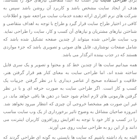
برای
طراحی سایت
نیاز است که ابتدا متقاضی نیازهای خود را بشناسد،
هدف از ایجاد سایت مشخص باشد و کاربرد آن روشن باشد سپس به
شرکت های نرم افزاری ارائه دهنده خدمات سایت مراجعه شود و اطلاعات
کافی در اختیار طراح سایت قرار گیرد و طراح با توجه به اهداف متقاضی و
شناختن نیازهای مشتریان و نیازهای آن کسب و کار، سایت را طراحی نماید.
وب سایت طراحی شده میتواند از چندین صفحه تشکیل شده باشد که
شامل صفحات نوشتاری، فایل های صوتی و تصویری باشد که جزء مواردی
هستند که در جذب بیننده اثرگذار می باشد.
همه میدانیم سایت ها از چندین خط کد و محتوا و تصویر و یک سری فایل
ساخته شده اند، اما طراحی سایت به معنای کنار هم قرار گرفتن هنر،
خلاقیت و استفاده صحیح از عناصر دیداری با در نظر گرفتن جزییات یک
کسب و کار است. اگر طراحی سایت به صورت حرفه ای و با در نظر
گرفتن هارمونی های لازم انجام شود حتما در ذهن ها باقی خواهد ماند، در
غیر این صورت هم مشخصا خروجی آن چیزی که انتظار میرود نخواهد شد.
امروزه صاحبان مشاغل به وضوح تاثیر برخورداری از یک وب سایت مناسب
را در کسب و کار خود با توجه به افزایش روزافزون کاربران اینترنت می
دانند و از این رو به طراحی سایت روی می آورند.
البته به یاد داشته باشیم که سایت ها بایستی به گونه ای طراحی گردند که